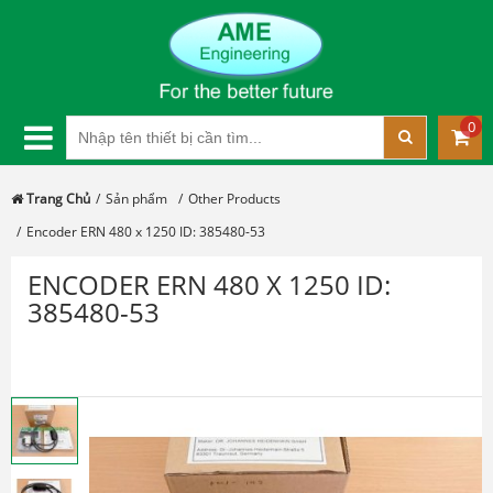
0
Trang Chủ
Sản phẩm
Other Products
Đồng hồ nhiệt độ Hanyoung AX
Encoder ERN 480 x 1250 ID: 385480-53
series: Sản phẩm tối ưu cho ứng
dụng phổ thông
ENCODER ERN 480 X 1250 ID:
385480-53
AME ENGINEERING: Nhà phân phối
chính hãng cảm biến nhiệt độ
Okazaki Japan
AME ENGINEERING: Đại lý cung cấp