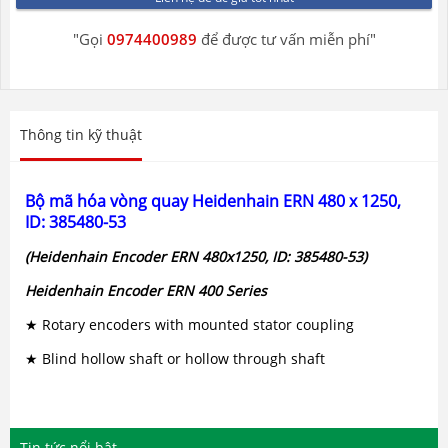
AME bàn giao Cảm biến nhiệt độ
"Gọi
0974400989
để được tư vấn miễn phí"
chống cháy nổ Okazaki OFP (T409U-
EC/TW20A)
Thông tin kỹ thuật
AME bàn giao thiết bị chuyển đổi tín
hiệu MTT MS3703-D-04/K
Bộ mã hóa vòng quay Heidenhain
ERN 480 x 1250,
ID: 385480-53
(Heidenhain Encoder ERN 480x1250, ID: 385480-53)
AME bàn giao thành công đơn hàng
Máy phát khí nóng Kansai Electric
Heidenhain Encoder
ERN 400 Series
TSK-18
★
Rotary encoders with mounted stator coupling
★ Blind hollow shaft or hollow through shaft
AME bàn giao thành công đơn hàng
Cảm biến nhiệt độ Okazaki Japan
Tin tức nổi bật