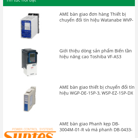
AME bàn giao đơn hàng Thiết bị
chuyển đổi tín hiệu Watanabe WVP-
FDH-90F-2 và TW-4M-1-N
Giới thiệu dòng sản phẩm Biến tần
hiệu năng cao Toshiba VF-AS3
series
AME bàn giao thiết bị chuyển đổi tín
hiệu WGP-DE-15P-3, WSP-EZ-15P-DX
và WGP-EZ-15P-1
AME bàn giao Phanh kẹp DB-
3004M-01-R và má phanh DB-0433-
K01E hãng Suntes Japan