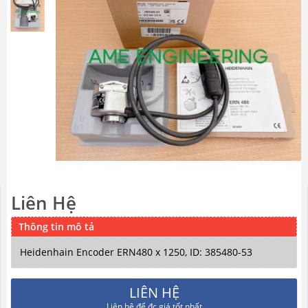
van điện từ UniD
Giới thiệu giải pháp đo lưu lượng
của hãng ALIA (USA)
AME Engineering: Đại lý phân phối
sản phẩm Microstep Driver và Step
Motor
Liên Hệ
Thông tin mô tả
AME tiếp tục bàn giao đơn hàng
Heidenhain Encoder ERN480 x 1250, ID: 385480-53
Thiết bị chuyển đổi tín hiệu
Watanabe Japan
LIÊN HỆ
Liên hệ để đc giá tốt nhất