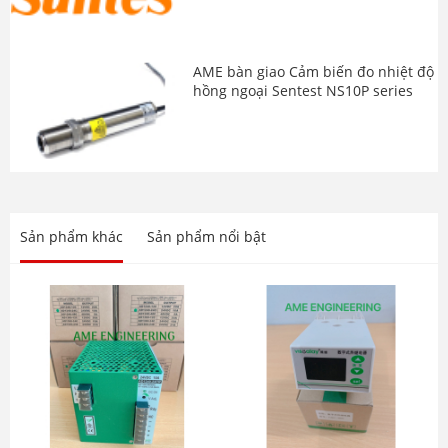
AME bàn giao Cảm biến đo nhiệt độ
hồng ngoại Sentest NS10P series
AME bàn giao thiết bị chuyển đổi tín
hiệu Watanabe WSP-DE và WSP-EZ
series
Sản phẩm khác
Sản phẩm nổi bật
AME bàn giao thành công thiết bị
điều chỉnh tốc độ rung Sinfonia
AME bàn giao thành công lô hàng
Van điện từ miT-UniD-cns UW-35