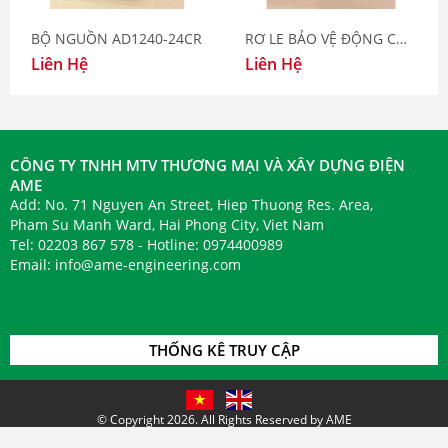
Taiwan
BỘ NGUỒN AD1240-24CR
RƠ LE BẢO VỆ ĐỘNG CƠ VJ801
Liên Hệ
Liên Hệ
Bàn giao thành công thiết bị đo
lường của Okazaki Japan và Keller
Switzerland
CÔNG TY TNHH MTV THƯƠNG MẠI VÀ XÂY DỰNG ĐIỆN
AME
Add: No. 71 Nguyen An Street, Hiep Thuong Res. Area,
AME bàn giao thành công Cảm biến
Pham Su Manh Ward, Hai Phong City, Viet Nam
lưu lượng gió INT512 Kriwan
Tel: 02203 867 578 - Hotline: 0974400989
Germany
Email:
info@ame-engineering.com
AME: Bàn giao thành công đơn
THỐNG KÊ TRUY CẬP
hàng Okazaki Pt100 sensor -196 to
50oC
© Copyright 2026. All Rights Reserved by AME
Design by
DIM GROUP