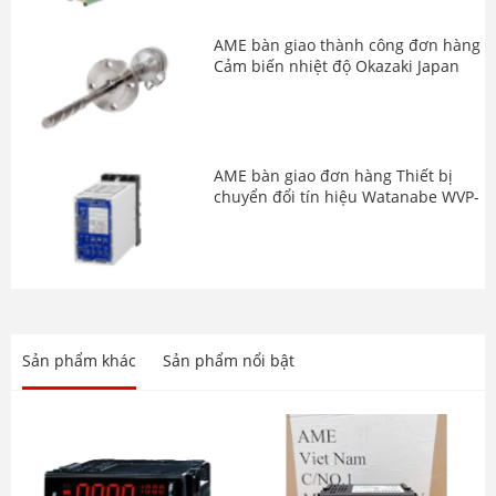
AME bàn giao thành công đơn hàng
Cảm biến nhiệt độ Okazaki Japan
AME bàn giao đơn hàng Thiết bị
chuyển đổi tín hiệu Watanabe WVP-
FDH-90F-2 và TW-4M-1-N
Giới thiệu dòng sản phẩm Biến tần
hiệu năng cao Toshiba VF-AS3
series
Sản phẩm khác
Sản phẩm nổi bật
AME bàn giao thiết bị chuyển đổi tín
hiệu WGP-DE-15P-3, WSP-EZ-15P-DX
và WGP-EZ-15P-1