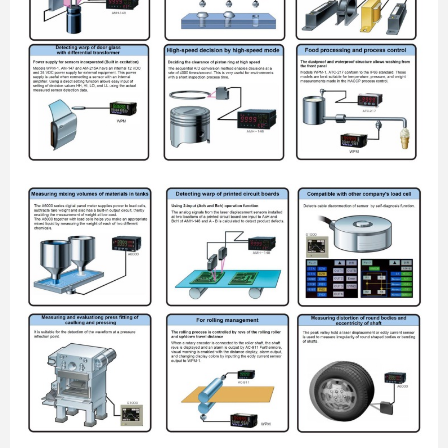
chính hãng cảm biến nhiệt độ
Okazaki Japan
AME ENGINEERING: Đại lý cung cấp
van điện từ UniD
Giới thiệu giải pháp đo lưu lượng
của hãng ALIA (USA)
AME Engineering: Đại lý phân phối
sản phẩm Microstep Driver và Step
Motor