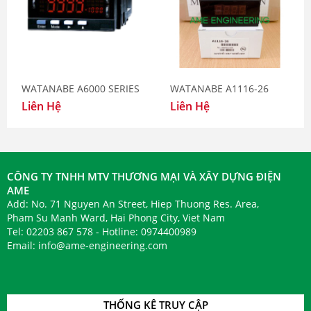
AME bàn giao Phanh kẹp DB-
3004M-01-R và má phanh DB-0433-
K01E hãng Suntes Japan
WATANABE A6000 SERIES
WATANABE A1116-26
Liên Hệ
Liên Hệ
AME bàn giao Cảm biến đo nhiệt độ
hồng ngoại Sentest NS10P series
CÔNG TY TNHH MTV THƯƠNG MẠI VÀ XÂY DỰNG ĐIỆN
AME
Add: No. 71 Nguyen An Street, Hiep Thuong Res. Area,
AME bàn giao thiết bị chuyển đổi tín
Pham Su Manh Ward, Hai Phong City, Viet Nam
hiệu Watanabe WSP-DE và WSP-EZ
Tel: 02203 867 578 - Hotline: 0974400989
series
Email:
info@ame-engineering.com
AME bàn giao thành công thiết bị
THỐNG KÊ TRUY CẬP
điều chỉnh tốc độ rung Sinfonia