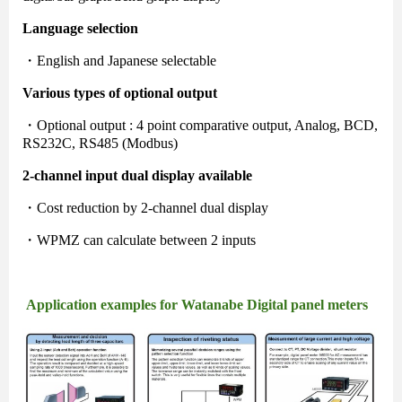
Language selection
・English and Japanese selectable
Various types of optional output
・Optional output : 4 point comparative output, Analog, BCD,
RS232C, RS485 (Modbus)
2-channel input dual display available
・Cost reduction by 2-channel dual display
・WPMZ can calculate between 2 inputs
Đồng hồ nhiệt độ Hanyoung AX
series: Sản phẩm tối ưu cho ứng
Application examples for Watanabe Digital panel meters
dụng phổ thông
AME ENGINEERING: Nhà phân phối