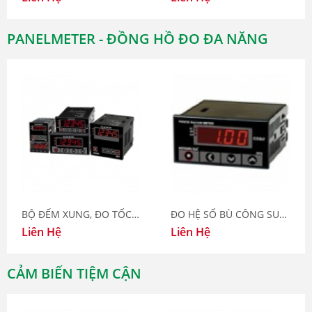
PANELMETER - ĐỒNG HỒ ĐO ĐA NĂNG
BỘ ĐẾM XUNG, ĐO TỐC ĐỘ RP SERIES
ĐO HỆ SỐ BÙ CÔNG SUẤT
Liên Hệ
Liên Hệ
CẢM BIẾN TIỆM CẬN