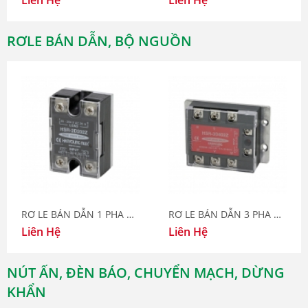
Liên Hệ
Liên Hệ
RƠLE BÁN DẪN, BỘ NGUỒN
RƠ LE BÁN DẪN 1 PHA HSR-2D
RƠ LE BÁN DẪN 3 PHA HSR-3D
Liên Hệ
Liên Hệ
NÚT ẤN, ĐÈN BÁO, CHUYỂN MẠCH, DỪNG
KHẨN