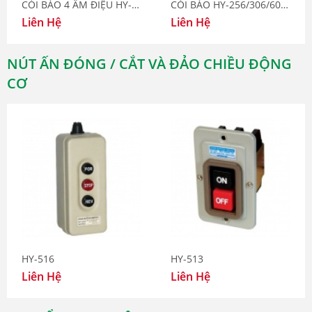
CÒI BÁO 4 ÂM ĐIỆU HY-606MA
CÒI BÁO HY-256/306/606/606N
Liên Hệ
Liên Hệ
NÚT ẤN ĐÓNG / CẮT VÀ ĐẢO CHIỀU ĐỘNG
CƠ
HY-516
HY-513
Liên Hệ
Liên Hệ