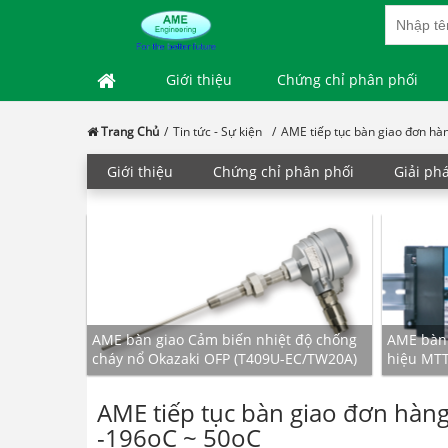
Giới thiệu
Chứng chỉ phân phối
Trang Chủ
Tin tức - Sự kiện
AME tiếp tục bàn giao đơn hàn
Giới thiệu
Chứng chỉ phân phối
Giải ph
g Thiết bị
AME bàn giao Cảm biến nhiệt độ chống
AME bàn g
 Japan
cháy nổ Okazaki OFP (T409U-EC/TW20A)
hiệu MT
AME tiếp tục bàn giao đơn hàng
-196oC ~ 50oC