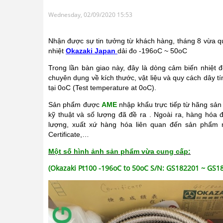
Wednesday, 02/09/2020 15:53
Nhận được sự tin tưởng từ khách hàng, tháng 8 vừa 
nhiệt
Okazaki Japan
dải đo -196oC ~ 50oC
Trong lần bàn giao này, đây là dòng cảm biến nhiệt đ
chuyên dụng về kích thước, vật liệu và quy cách dây t
tại 0oC (Test temperature at 0oC).
Sản phẩm được
AME
nhập khẩu trực tiếp từ hãng sản
kỹ thuật và số lượng đã đề ra
. Ngoài ra, hàng hóa 
lượng, xuất xứ hàng hóa liên quan đến sản phẩm như: 
Certificate,…
Một số hình ảnh sản phẩm vừa cung cấp:
(Okazaki Pt100 -196oC to 50oC S/N: GS182201 ~ GS18