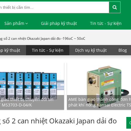
Sản phẩm
Giải pháp kỹ thuật
Tin tức - Sự kiện
g số 2 can nhiệt Okazaki Japan dải đo -196oC ~ 50oC
áp kỹ thuật
Tin tức - Sự kiện
Dịch vụ kỹ thuật
Blog
iao thiết bị chuyển đổi tín
AME bàn giao thành công đơn 
T MS3703-D-04/K
phát khí nóng Kansai Electric T
 số 2 can nhiệt Okazaki Japan dải đo