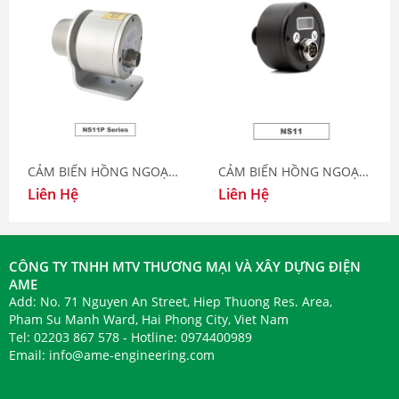
CẢM BIẾN HỒNG NGOẠI NS11P
CẢM BIẾN HỒNG NGOẠI NS11
Liên Hệ
Liên Hệ
CÔNG TY TNHH MTV THƯƠNG MẠI VÀ XÂY DỰNG ĐIỆN
AME
Add: No. 71 Nguyen An Street, Hiep Thuong Res. Area,
Pham Su Manh Ward, Hai Phong City, Viet Nam
Tel: 02203 867 578 - Hotline: 0974400989
Email:
info@ame-engineering.com