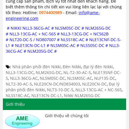
cung cấp sản phẩm, dịch vụ tốt nhất đến khách hàng. Để
biết thêm thông tin chi tiết xin vui lòng liên lạc lại với chúng
tôi theo: Hotline:
0974400989
- Email:
info@ame-
engineering.com
# NIKKI NLL3-36CG-AC # NLSM05C-DC # NLM26SG-DC
# NLL3-13CG-AC + NC-565 # NLL3-13CG-DC + NC562B
# NLT20-DC-S / ND807007 # NLSS18C-AC # NLE13CNF-DC-S-
L1 # NLE13CN-DC-L1 # NLSM05C-AC # NLSS05C-DC # NLL3-
36CG-AC # NLM20SG-DC #
:
Nhà phân phối đèn Nikki
,
Đèn Nikki
,
đại lý đèn Nikki
,
NLL3-13CG-DC
,
NLM26SG-DC
,
NL-T2-30-AC-S
,
NLE13SNF-DC-
S
,
NLL3-36CG-AC
,
NLSM05C-DC
,
NLSM05C-AC
,
NLF13S-DC
,
NLT2-30-AC-S
,
NLE20CN-DC/ND834003
,
NLE20CN-DC
,
Đại lý
phân phối đèn Nikki
,
NLT3-10-DC-S
,
NLL3-13CG-AC + NC-565
,
NLSS18C-AC
,
NLE13CN-DC-L1
,
Nikki NLM26SG-DC
Giới thiệu
Giới thiệu về chúng tôi