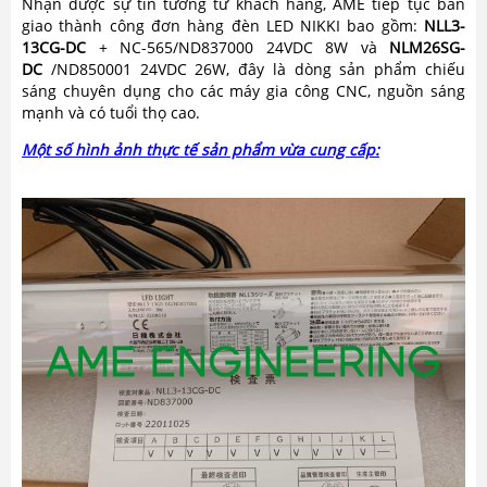
Nhận được sự tin tưởng từ khách hàng, AME tiếp tục bàn
giao thành công đơn hàng đèn LED NIKKI bao gồm:
NLL3-
13CG-DC
+ NC-565/ND837000 24VDC 8W và
NLM26SG-
DC
/ND850001 24VDC 26W, đây là dòng sản phẩm chiếu
sáng chuyên dụng cho các máy gia công CNC, nguồn sáng
mạnh và có tuổi thọ cao.
Một số hình ảnh thực tế sản phẩm vừa cung cấp: