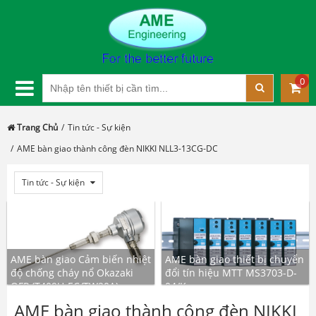
0
Trang Chủ
Tin tức - Sự kiện
AME bàn giao thành công đèn NIKKI NLL3-13CG-DC
Tin tức - Sự kiện
AME bàn giao Cảm biến nhiệt
AME bàn giao thiết bị chuyển
độ chống cháy nổ Okazaki
đổi tín hiệu MTT MS3703-D-
OFP (T409U-EC/TW20A)
04/K
AME bàn giao thành công đèn NIKKI