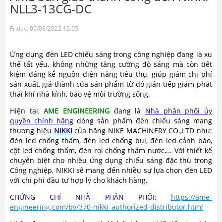
NLL3-13CG-DC
Friday, 05/08/2022 16:05
Ứng dụng đèn LED chiếu sáng trong công nghiệp đang là xu
thế tất yếu, không những tăng cường độ sáng mà còn tiết
kiệm đáng kể nguồn điện năng tiêu thụ, giúp giảm chi phí
sản xuất, giá thành của sản phẩm từ đó gián tiếp giảm phát
thái khí nhà kính, bảo vệ môi trường sống.
Hiện tại,
AME ENGINEERING
đang là
Nhà phân phối ủy
quyền chính hãng
dòng sản phẩm đèn chiếu sáng mang
thương hiệu
NIKKI
của hãng NIKE MACHINERY CO.,LTD như:
đèn led chống thấm, đèn led chống bụi, đèn led cảnh báo,
cột led chống thấm, đèn rọi chống thấm nước,... Với thiết kế
chuyên biệt cho nhiều ứng dụng chiếu sáng đặc thù trong
Công nghiệp, NIKKI sẽ mang đến nhiều sự lựa chọn đèn LED
với chi phí đầu tư hợp lý cho khách hàng.
CHỨNG CHỈ NHÀ PHÂN PHỐI:
https://ame-
engineering.com/bv/370-nikki_authorized-distributor.html