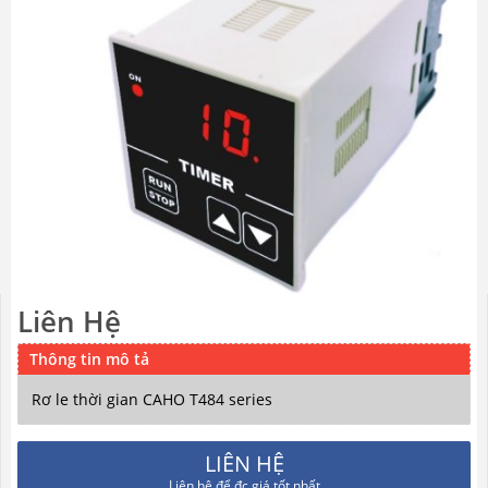
Liên Hệ
Thông tin mô tả
Rơ le thời gian CAHO T484 series
LIÊN HỆ
Liên hệ để đc giá tốt nhất