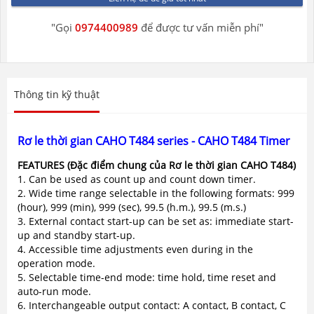
"Gọi
0974400989
để được tư vấn miễn phí"
Thông tin kỹ thuật
Rơ le thời gian CAHO T484 series - CAHO T484 Timer
FEATURES (Đặc điểm chung của Rơ le thời gian CAHO T484)
1. Can be used as count up and count down timer.
2. Wide time range selectable in the following formats: 999
(hour), 999 (min), 999 (sec), 99.5 (h.m.), 99.5 (m.s.)
3. External contact start-up can be set as: immediate start-
up and standby start-up.
4. Accessible time adjustments even during in the
operation mode.
5. Selectable time-end mode: time hold, time reset and
auto-run mode.
6. Interchangeable output contact: A contact, B contact, C