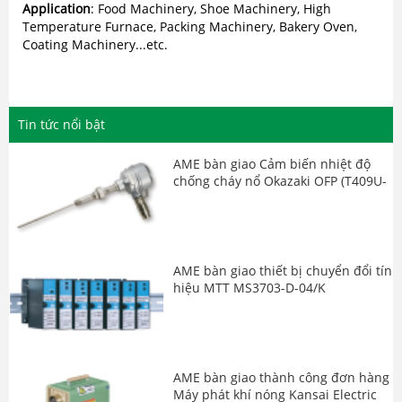
Application
: Food Machinery, Shoe Machinery, High
Temperature Furnace, Packing Machinery, Bakery Oven,
Coating Machinery...etc.
AME tiếp tục bàn giao đơn hàng
Thiết bị chuyển đổi tín hiệu
Watanabe Japan
Tin tức nổi bật
AME bàn giao Cảm biến nhiệt độ
chống cháy nổ Okazaki OFP (T409U-
EC/TW20A)
AME bàn giao thiết bị chuyển đổi tín
hiệu MTT MS3703-D-04/K
AME bàn giao thành công đơn hàng
Máy phát khí nóng Kansai Electric