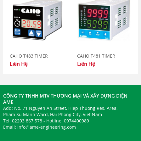
hiệu WGP-DE-15P-3, WSP-EZ-15P-DX
và WGP-EZ-15P-1
AME bàn giao Phanh kẹp DB-
3004M-01-R và má phanh DB-0433-
K01E hãng Suntes Japan
CAHO T483 TIMER
CAHO T481 TIMER
Liên Hệ
Liên Hệ
AME bàn giao Cảm biến đo nhiệt độ
hồng ngoại Sentest NS10P series
CÔNG TY TNHH MTV THƯƠNG MẠI VÀ XÂY DỰNG ĐIỆN
AME
Add: No. 71 Nguyen An Street, Hiep Thuong Res. Area,
AME bàn giao thiết bị chuyển đổi tín
Pham Su Manh Ward, Hai Phong City, Viet Nam
hiệu Watanabe WSP-DE và WSP-EZ
Tel: 02203 867 578 - Hotline: 0974400989
series
Email:
info@ame-engineering.com