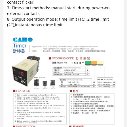
contact flicker
7. Time-start methods: manual start, during power-on,
external contacts
8. Output operation mode: time limit (1C) ,2 time limit
(2C),instantaneous+time limit.
Đồng hồ nhiệt độ Hanyoung AX
series: Sản phẩm tối ưu cho ứng
dụng phổ thông