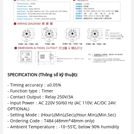
AME ENGINEERING: Nhà phân phối
chính hãng cảm biến nhiệt độ
Okazaki Japan
AME ENGINEERING: Đại lý cung cấp
van điện từ UniD
SPECIFICATION (Thông số kỹ thuật):
Giới thiệu giải pháp đo lưu lượng
- Timing accuracy：±0.05%
của hãng ALIA (USA)
- Function type：Timer
- Contact Output：Relay 250V/3A
- Input Power：AC 220V 50/60 Hz (AC 110V; AC/DC 24V:
OPTIONAL)
- Setting Mode：(Hour),(Min),(Sec),(Hour.Min),(Min.Sec)
AME Engineering: Đại lý phân phối
- Ordering Code：T484 (48mm*48mm only)
sản phẩm Microstep Driver và Step
- Ambient Temperature：-10~55℃, below 90% humidity
Motor