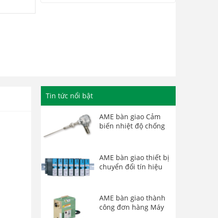
lưu lượng của hãng
ALIA (USA)
AME Engineering: Đại
lý phân phối sản phẩm
Microstep Driver và
Step Motor
AME tiếp tục bàn giao
đơn hàng Thiết bị
chuyển đổi tín hiệu
Tin tức nổi bật
Watanabe Japan
AME bàn giao Cảm
biến nhiệt độ chống
cháy nổ Okazaki OFP
(T409U-EC/TW20A)
AME bàn giao thiết bị
chuyển đổi tín hiệu
MTT MS3703-D-04/K
AME bàn giao thành
công đơn hàng Máy
phát khí nóng Kansai