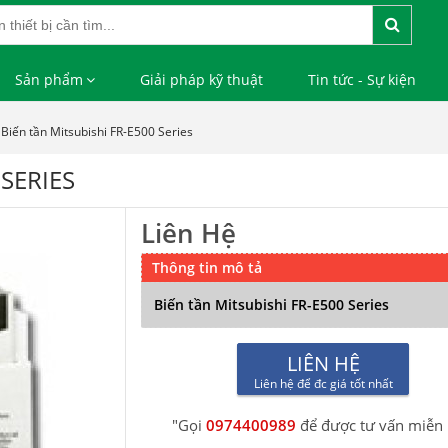
Sản phẩm
Giải pháp kỹ thuật
Tin tức - Sự kiện
Biến tần Mitsubishi FR-E500 Series
 SERIES
Liên Hệ
Thông tin mô tả
Biến tần Mitsubishi FR-E500 Series
LIÊN HỆ
Liên hệ để đc giá tốt nhất
"Gọi
0974400989
để được tư vấn miễn 