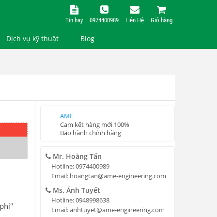
Tin hay
0974400989
Liên Hệ
Giỏ hàng
Dịch vụ kỹ thuật
Blog
Đồng hồ nhiệt độ
Hanyoung AX series:
Sản phẩm tối ưu cho
AME
ứng dụng phổ thông
Cam kết hàng mới 100%
AME ENGINEERING:
Bảo hành chính hãng
Nhà phân phối chính
hãng cảm biến nhiệt
Mr. Hoàng Tấn
độ Okazaki Japan
Hotline:
0974400989
AME ENGINEERING:
Email:
hoangtan@ame-engineering.com
Đại lý cung cấp van
điện từ UniD
Ms. Ánh Tuyết
Hotline:
0948998638
phí"
Email:
anhtuyet@ame-engineering.com
Giới thiệu giải pháp đo