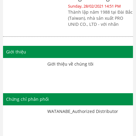
điện từ UD-8 24VDC
Sunday, 28/02/2021 14:51 PM
UniD Taiwan
Thành lập năm 1988 tại Đài Bắc
(Taiwan), nhà sản xuất PRO
UNID CO., LTD - với nhãn
hiệu miT-UniD®-cns đã dần
khẳng định thương hiệu hàng
đầu trong lĩnh vực sản xuất van
điện từ (Solenoid valve), áp
Giới thiệu
dụng trong việc điều khiển,
kiểm soát chất lỏng, chất khí...
Giới thiệu về chúng tôi
Với chất lượng sản phẩm cao
cùng giá b...
Chứng chỉ phân phối
WATANABE_Authorized Distributor