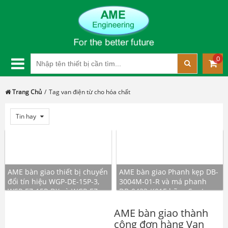
0
Trang Chủ
Tag van điện từ cho hóa chất
Tin hay
AME bàn giao thiết bị chuyển
AME bàn giao Phanh kẹp DB-
đổi tín hiệu WGP-DE-15P-3,
3004M-01-R và má phanh
WSP-EZ-15P-DX và WGP-EZ-
DB-0433-K01E hãng Suntes
15P-1
Japan
AME bàn giao thành
công đơn hàng Van