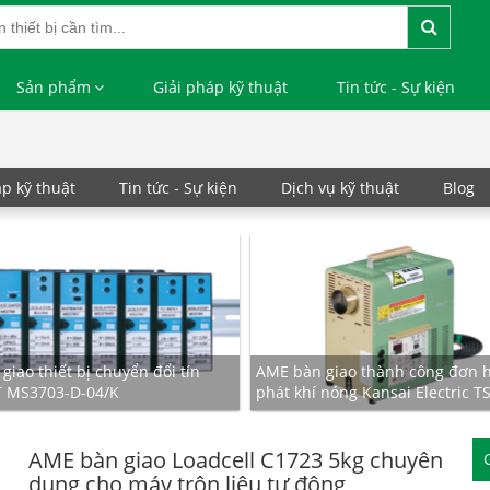
Sản phẩm
Giải pháp kỹ thuật
Tin tức - Sự kiện
áp kỹ thuật
Tin tức - Sự kiện
Dịch vụ kỹ thuật
Blog
iao thiết bị chuyển đổi tín
AME bàn giao thành công đơn 
T MS3703-D-04/K
phát khí nóng Kansai Electric T
AME bàn giao Loadcell C1723 5kg chuyên
dụng cho máy trộn liệu tự động