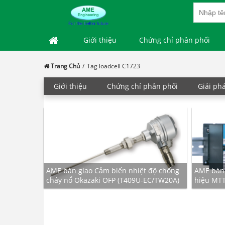
Giới thiệu
Chứng chỉ phân phối
Trang Chủ
Tag loadcell C1723
Giới thiệu
Chứng chỉ phân phối
Giải ph
g Thiết bị
AME bàn giao Cảm biến nhiệt độ chống
AME bàn g
 Japan
cháy nổ Okazaki OFP (T409U-EC/TW20A)
hiệu MT