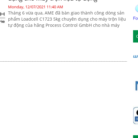
Monday, 12/07/2021 11:40 AM
Tháng 6 vừa qua, AME đã bàn giao thành công dòng sản
phẩm Loadcell C1723 5kg chuyên dụng cho máy trộn liệu
tự động của hãng Process Control GmbH cho nhà máy
sản xuất bao bì. Mỗi bộ sản phẩm (1 set) gồm 02 cái
loadcell C1723 5kg tích hợp cùng nhau.