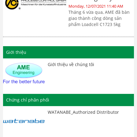
dụng cho máy trộn liệu
Monday, 12/07/2021 11:40 AM
tự động
Tháng 6 vừa qua, AME đã bàn
giao thành công dòng sản
phẩm Loadcell C1723 5kg
chuyên dụng cho máy trộn liệu
tự động của hãng Process
Control GmbH cho nhà máy sản
xuất bao bì. Mỗi bộ sản phẩm
Giới thiệu
(1 set) gồm 02 cái
loadcell C1723 5kg tích hợp
Giới thiệu về chúng tôi
cùng nhau.
Chứng chỉ phân phối
WATANABE_Authorized Distributor