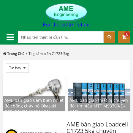
0
Trang Chủ
Tag cảm biến C1723 5kg
Tin hay
AME bàn giao Cảm biến nhiệt
AME bàn giao thiết bị chuyển
độ chống cháy nổ Okazaki
đổi tín hiệu MTT MS3703-D-
OFP (T409U-EC/TW20A)
04/K
AME bàn giao Loadcell
C1723 5kg chuyên