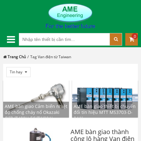
0
Trang Chủ
Tag Van điện từ Taiwan
Tin hay
AME bàn giao Cảm biến nhiệt
AME bàn giao thiết bị chuyển
độ chống cháy nổ Okazaki
đổi tín hiệu MTT MS3703-D-
OFP (T409U-EC/TW20A)
04/K
AME bàn giao thành
công lô hàng Van điện