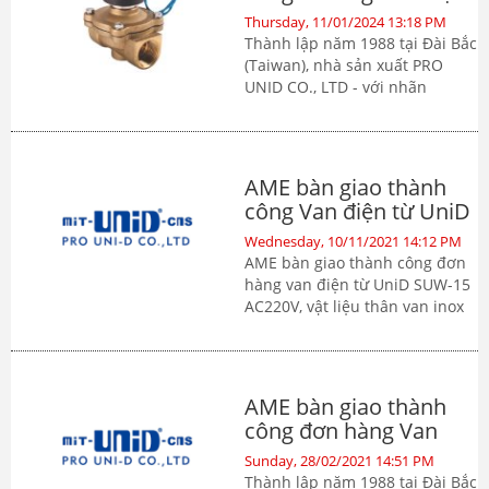
từ miT-UniD-cns UW-
Thursday, 11/01/2024 13:18 PM
35 Taiwan
Thành lập năm 1988 tại Đài Bắc
(Taiwan), nhà sản xuất PRO
UNID CO., LTD - với nhãn
hiệu miT-UniD®-cns đã dần
khẳng định thương hiệu hàng
đầu trong lĩnh vực sản xuất van
điện từ (Solenoid valve), áp
AME bàn giao thành
dụng trong việc điều khiển,
công Van điện từ UniD
kiểm soát chất lỏng, chất khí,...
SUW-15 Taiwan
Wednesday, 10/11/2021 14:12 PM
AME bàn giao thành công đơn
hàng van điện từ UniD SUW-15
AC220V, vật liệu thân van inox
SS304, Made in Taiwan
AME bàn giao thành
công đơn hàng Van
điện từ UD-8 24VDC
Sunday, 28/02/2021 14:51 PM
UniD Taiwan
Thành lập năm 1988 tại Đài Bắc