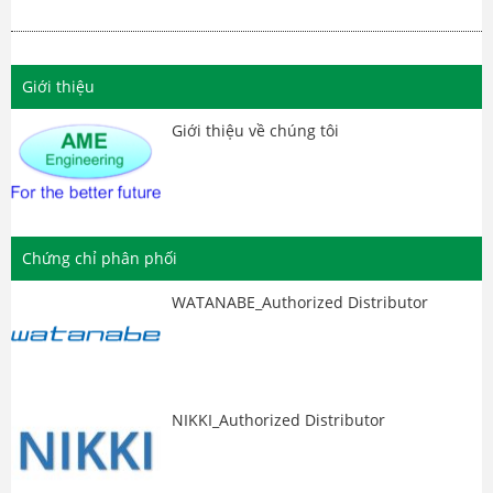
model như: Van UDC series,
Van SUW series, van SUW-F
series, van USF series, van UPS
series, van SUS series, van UD
Giới thiệu
series và cơ cấu chấp hành
bằng điện hoặc khí (Electric
Giới thiệu về chúng tôi
Actuator or Pneumatic
Actuator).
Chứng chỉ phân phối
WATANABE_Authorized Distributor
NIKKI_Authorized Distributor