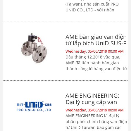
(Taiwan), nhà sản xuất PRO
UNID CO., LTD - với nhãn
hiệu miT-UniD®-cns đã dần
khẳng định thương hiệu hàng
đầu trong lĩnh vực sản xuất van
điện từ (Solenoid valve), áp
AME bàn giao van điện
dụng trong việc điều khiển,
từ lắp bích UniD SUS-F
kiểm soát chất lỏng, chất khí...
cho khách hàng 2018
Với chất lượng sản phẩm cao
Wednesday, 05/06/2019 00:00 AM
cùng giá b...
Đầu tháng 12.2018 vừa qua,
AME đã tiến hành bàn giao
thành công lô hàng van điện từ
lắp bích model SUS-F của UniD
Taiwan cho khách hàng. Đây là
dòng sản phẩm có chất lượng
cao, phù hợp ...
AME ENGINEERING:
Đại lý cung cấp van
điện từ UniD
Wednesday, 05/06/2019 00:00 AM
AME ENGINEERING là đại lý
phân phối chính hãng van điện
từ UniD Taiwan bao gồm các