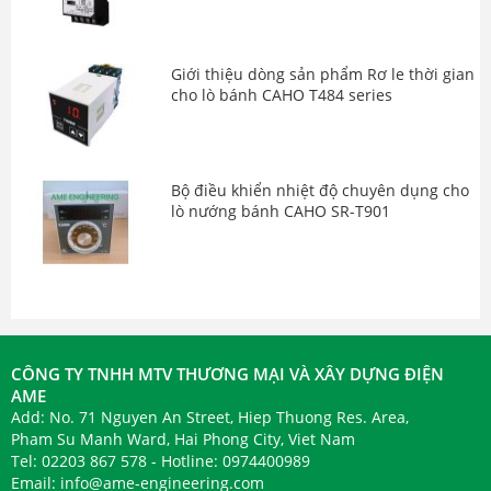
Giới thiệu dòng sản phẩm Rơ le thời gian
cho lò bánh CAHO T484 series
Bộ điều khiển nhiệt độ chuyên dụng cho
lò nướng bánh CAHO SR-T901
CÔNG TY TNHH MTV THƯƠNG MẠI VÀ XÂY DỰNG ĐIỆN
AME
Add: No. 71 Nguyen An Street, Hiep Thuong Res. Area,
Pham Su Manh Ward, Hai Phong City, Viet Nam
Tel: 02203 867 578 - Hotline: 0974400989
Email:
info@ame-engineering.com